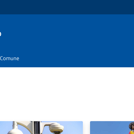
o
il Comune