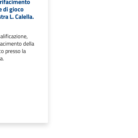
e rifacimento
e di gioco
tra L. Calella.
ualificazione,
ifacimento della
co presso la
a.