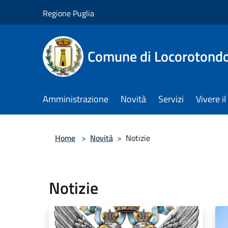
Salta al contenuto principale
Regione Puglia
Comune di Locorotond
Amministrazione
Novità
Servizi
Vivere 
Home
>
Novità
>
Notizie
Notizie