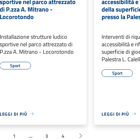
sportive nel parco attrezzato
accessibilità 
di P.zza A. Mitrano -
della superfici
Locorotondo
presso la Pales
Installazione strutture ludico
Interventi di riq
sportive nel parco attrezzato di
accessibilità e r
P.zza A. Mitrano - Locorotondo
superficie di gio
Palestra L. Calell
Sport
Sport
LEGGI DI PIÙ
LEGGI DI PIÙ
1
...
3
4
 Precedente
Successiva »