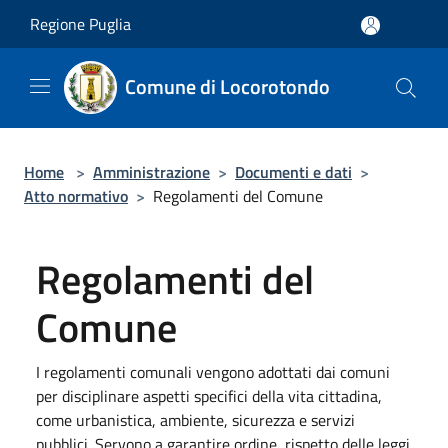
Salta al contenuto principale
Regione Puglia
Comune di Locorotondo
Home
>
Amministrazione
>
Documenti e dati
>
Atto normativo
>
Regolamenti del Comune
Regolamenti del
Comune
I regolamenti comunali vengono adottati dai comuni
per disciplinare aspetti specifici della vita cittadina,
come urbanistica, ambiente, sicurezza e servizi
pubblici. Servono a garantire ordine, rispetto delle leggi