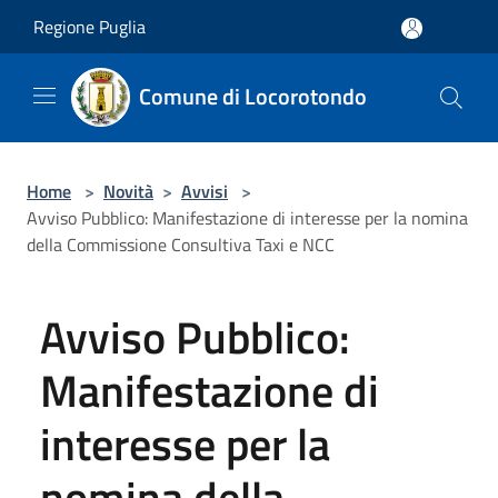
Salta al contenuto principale
Regione Puglia
Comune di Locorotondo
Home
>
Novità
>
Avvisi
>
Avviso Pubblico: Manifestazione di interesse per la nomina
della Commissione Consultiva Taxi e NCC
Avviso Pubblico:
Manifestazione di
interesse per la
nomina della