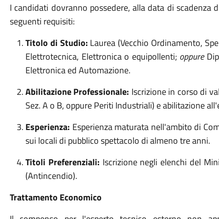
I candidati dovranno possedere, alla data di scadenza de
seguenti requisiti:
Titolo di Studio:
Laurea (Vecchio Ordinamento, Specia
Elettrotecnica, Elettronica o equipollenti;
oppure
Dipl
Elettronica ed Automazione.
Abilitazione Professionale:
Iscrizione in corso di va
Sez. A o B, oppure Periti Industriali) e abilitazione all
Esperienza:
Esperienza maturata nell'ambito di Comm
sui locali di pubblico spettacolo di almeno tre anni.
Titoli Preferenziali:
Iscrizione negli elenchi del Min
(Antincendio).
Trattamento Economico
Il compenso per l'esperto tecnico esterno non app