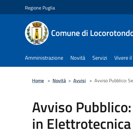
Salta al contenuto principale
Regione Puglia
Comune di Locorotond
Amministrazione
Novità
Servizi
Vivere 
Home
>
Novità
>
Avvisi
>
Avviso Pubblico: S
Avviso Pubblico:
in Elettrotecnic