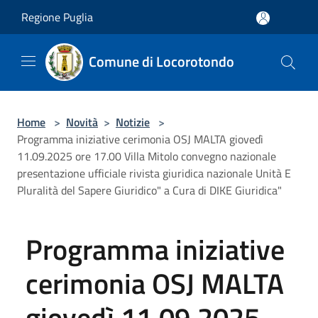
Salta al contenuto principale
Regione Puglia
Comune di Locorotondo
Home
>
Novità
>
Notizie
>
Programma iniziative cerimonia OSJ MALTA giovedì
11.09.2025 ore 17.00 Villa Mitolo convegno nazionale
presentazione ufficiale rivista giuridica nazionale Unità E
Pluralità del Sapere Giuridico" a Cura di DIKE Giuridica"
Programma iniziative
cerimonia OSJ MALTA
giovedì 11.09.2025