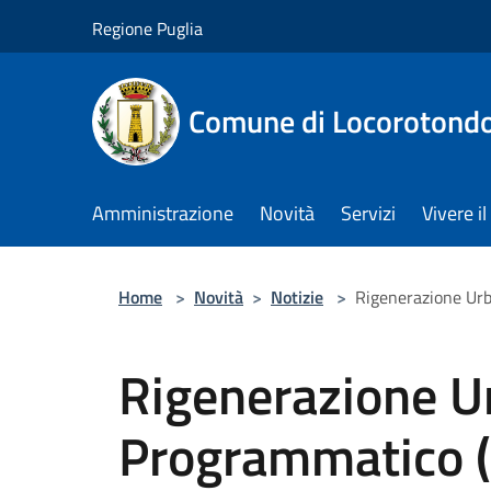
Salta al contenuto principale
Regione Puglia
Comune di Locorotond
Amministrazione
Novità
Servizi
Vivere 
Home
>
Novità
>
Notizie
>
Rigenerazione Ur
Rigenerazione 
Programmatico 