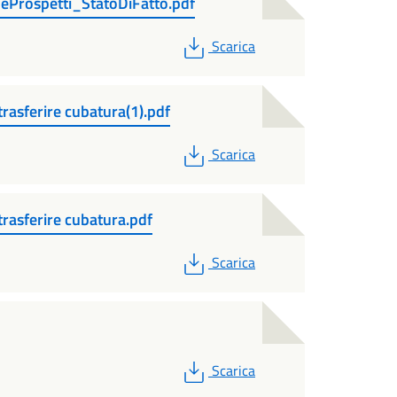
eProspetti_StatoDiFatto.pdf
PDF
Scarica
rasferire cubatura(1).pdf
PDF
Scarica
trasferire cubatura.pdf
PDF
Scarica
PDF
Scarica