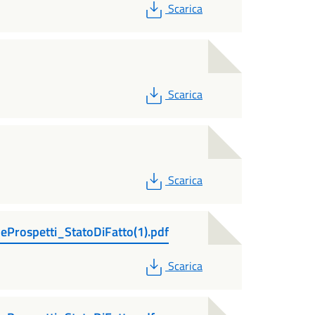
PDF
Scarica
PDF
Scarica
PDF
Scarica
Prospetti_StatoDiFatto(1).pdf
PDF
Scarica