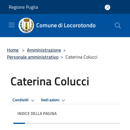
Salta al contenuto principale
Regione Puglia
Comune di Locorotondo
Home
>
Amministrazione
>
Personale amministrativo
>
Caterina Colucci
Caterina Colucci
Condividi
Vedi azioni
INDICE DELLA PAGINA