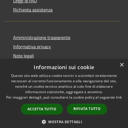
Leggi le FAQ
Richiesta assistenza
Amministrazione trasparente
Informativa privacy
Note legali
×
Dichiarazione di accessibilità
Informazioni sui cookie
Questo sito web utilizza cookie tecnici e assimilati strettamente
necessari al corretto funzionamento e alla navigazione del sito,
nonché un cookie tecnico analitico al solo fine di elaborare
informazioni statistiche, aggregate e anonime.
RSS
Copyright © 2026 • Comune di
Per maggiori dettagli, può consultare la cookie policy al seguente
link
Accessibilità
Locorotondo • Powered by
Privacy
Municipium
Accesso
•
RIFIUTA TUTTO
ACCETTA TUTTO
Cookie
redazione
Mappa del sito
MOSTRA DETTAGLI