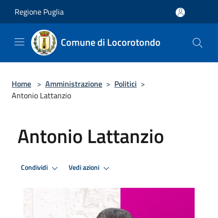
Salta al contenuto principale
Regione Puglia
Comune di Locorotondo
Home
>
Amministrazione
>
Politici
>
Antonio Lattanzio
Antonio Lattanzio
Condividi
Vedi azioni