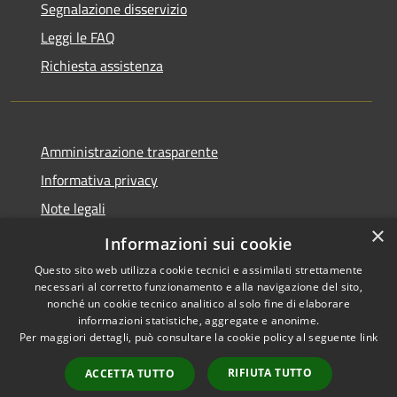
Segnalazione disservizio
Leggi le FAQ
Richiesta assistenza
Amministrazione trasparente
Informativa privacy
Note legali
×
Dichiarazione di accessibilità
Informazioni sui cookie
Questo sito web utilizza cookie tecnici e assimilati strettamente
necessari al corretto funzionamento e alla navigazione del sito,
nonché un cookie tecnico analitico al solo fine di elaborare
informazioni statistiche, aggregate e anonime.
RSS
Copyright © 2026 • Comune di
Per maggiori dettagli, può consultare la cookie policy al seguente
link
Accessibilità
Locorotondo • Powered by
Privacy
Municipium
Accesso
•
RIFIUTA TUTTO
ACCETTA TUTTO
Cookie
redazione