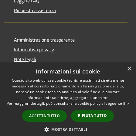
Leggi le FAQ
Richiesta assistenza
Amministrazione trasparente
Informativa privacy
Note legali
×
Dichiarazione di accessibilità
Informazioni sui cookie
Questo sito web utilizza cookie tecnici e assimilati strettamente
necessari al corretto funzionamento e alla navigazione del sito,
nonché un cookie tecnico analitico al solo fine di elaborare
informazioni statistiche, aggregate e anonime.
RSS
Copyright © 2026 • Comune di
Per maggiori dettagli, può consultare la cookie policy al seguente
link
Accessibilità
Locorotondo • Powered by
Privacy
Municipium
Accesso
•
RIFIUTA TUTTO
ACCETTA TUTTO
Cookie
redazione
Mappa del sito
MOSTRA DETTAGLI