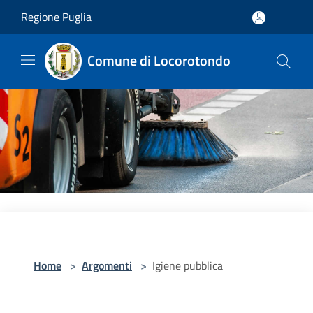
Salta al contenuto principale
Regione Puglia
Comune di Locorotondo
Home
>
Argomenti
>
Igiene pubblica