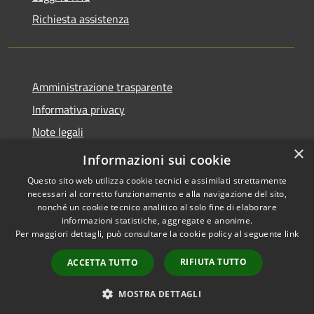
Richiesta assistenza
Amministrazione trasparente
Informativa privacy
Note legali
×
Dichiarazione di accessibilità
Informazioni sui cookie
Questo sito web utilizza cookie tecnici e assimilati strettamente
necessari al corretto funzionamento e alla navigazione del sito,
nonché un cookie tecnico analitico al solo fine di elaborare
informazioni statistiche, aggregate e anonime.
RSS
Copyright © 2026 • Comune di
Per maggiori dettagli, può consultare la cookie policy al seguente
link
Accessibilità
Locorotondo • Powered by
Privacy
Municipium
Accesso
•
RIFIUTA TUTTO
ACCETTA TUTTO
Cookie
redazione
Mappa del sito
MOSTRA DETTAGLI