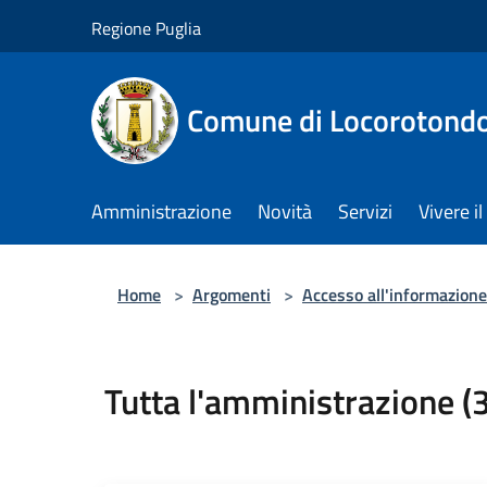
Salta al contenuto principale
Regione Puglia
Comune di Locorotond
Amministrazione
Novità
Servizi
Vivere 
Home
>
Argomenti
>
Accesso all'informazione
Tutta l'amministrazione (3