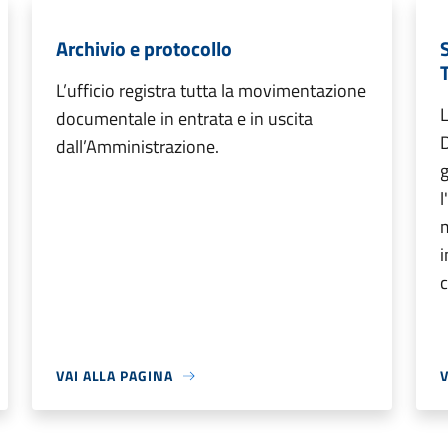
Archivio e protocollo
L’ufficio registra tutta la movimentazione
L
documentale in entrata e in uscita
dall’Amministrazione.
g
l
m
i
c
VAI ALLA PAGINA
V