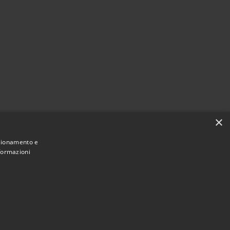
×
nzionamento e
nformazioni
Municipium
Accesso
mune di Locorotondo • Powered by
•
redazione