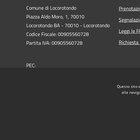
Comune di Locorotondo
Prenotaz
Piazza Aldo Moro, 1, 70010
Segnalazi
Locorotondo BA - 70010 - Locorotondo
Leggi le 
Codice Fiscale: 00905560728
Richiesta
Partita IVA: 00905560728
PEC:
protocollo.comune.locorotondo@pec.rupar.puglia.it
Centralino Unico: 080 4356111
Questo sito 
alla navig
RSS
Accessibilità
Privacy
Cookie
Mappa de