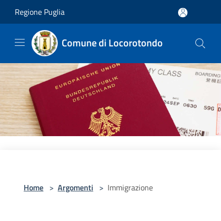
Salta al contenuto principale
Regione Puglia
Comune di Locorotondo
Home
>
Argomenti
>
Immigrazione