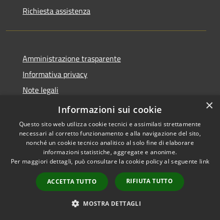
Richiesta assistenza
Amministrazione trasparente
Informativa privacy
Note legali
×
Dichiarazione di accessibilità
Informazioni sui cookie
Questo sito web utilizza cookie tecnici e assimilati strettamente
necessari al corretto funzionamento e alla navigazione del sito,
nonché un cookie tecnico analitico al solo fine di elaborare
informazioni statistiche, aggregate e anonime.
RSS
Copyright © 2026 • Comune di
Per maggiori dettagli, può consultare la cookie policy al seguente
link
Accessibilità
Locorotondo • Powered by
Privacy
Municipium
Accesso
•
RIFIUTA TUTTO
ACCETTA TUTTO
Cookie
redazione
Mappa del sito
MOSTRA DETTAGLI