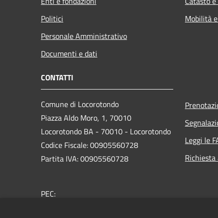
Enti e fondazioni
Catasto e
Politici
Mobilità e
Personale Amministrativo
Documenti e dati
CONTATTI
Comune di Locorotondo
Prenotaz
Piazza Aldo Moro, 1, 70010
Segnalazi
Locorotondo BA - 70010 - Locorotondo
Leggi le 
Codice Fiscale: 00905560728
Richiesta
Partita IVA: 00905560728
PEC:
protocollo.comune.locorotondo@pec.rupar.puglia.it