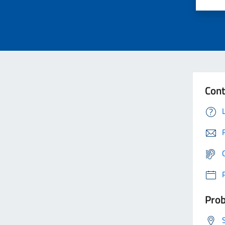
Cont
Prob