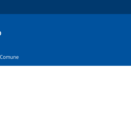
o
il Comune