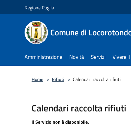
Salta al contenuto principale
Regione Puglia
Comune di Locorotond
Amministrazione
Novità
Servizi
Vivere 
Home
>
Rifiuti
>
Calendari raccolta rifiuti
Calendari raccolta rifiuti
Il Servizio non è disponibile.