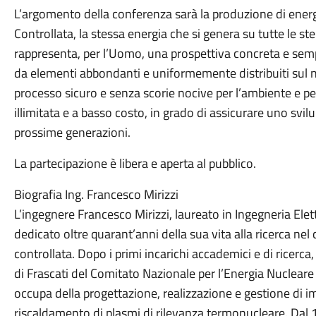
L’argomento della conferenza sarà la produzione di ener
Controllata, la stessa energia che si genera su tutte le st
rappresenta, per l’Uomo, una prospettiva concreta e sempre
da elementi abbondanti e uniformemente distribuiti sul n
processo sicuro e senza scorie nocive per l’ambiente e p
illimitata e a basso costo, in grado di assicurare uno svil
prossime generazioni.
La partecipazione è libera e aperta al pubblico.
Biografia Ing. Francesco Mirizzi
L’ingegnere Francesco Mirizzi, laureato in Ingegneria Elett
dedicato oltre quarant’anni della sua vita alla ricerca n
controllata. Dopo i primi incarichi accademici e di ricerc
di Frascati del Comitato Nazionale per l’Energia Nuclear
occupa della progettazione, realizzazione e gestione di im
riscaldamento di plasmi di rilevanza termonucleare. Dal 19