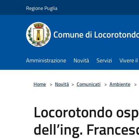
Salta al contenuto principale
Regione Puglia
Comune di Locorotond
Amministrazione
Novità
Servizi
Vivere 
Home
>
Novità
>
Comunicati
>
Ambiente
>
Locorotondo ospi
dell’ing. Francesc