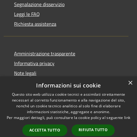
Segnalazione disservizio
Leggi le FAQ
Richiesta assistenza
Amministrazione trasparente
Informativa privacy
Note legali
×
Dichiarazione di accessibilità
Informazioni sui cookie
Questo sito web utilizza cookie tecnici e assimilati strettamente
necessari al corretto funzionamento e alla navigazione del sito,
nonché un cookie tecnico analitico al solo fine di elaborare
informazioni statistiche, aggregate e anonime.
RSS
Copyright © 2026 • Comune di
Per maggiori dettagli, può consultare la cookie policy al seguente
link
Accessibilità
Locorotondo • Powered by
Privacy
Municipium
Accesso
•
RIFIUTA TUTTO
ACCETTA TUTTO
Cookie
redazione