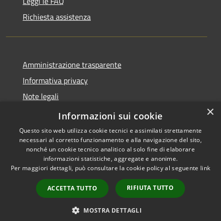
Leggi le FAQ
Richiesta assistenza
Amministrazione trasparente
Informativa privacy
Note legali
×
Dichiarazione di accessibilità
Informazioni sui cookie
Questo sito web utilizza cookie tecnici e assimilati strettamente
necessari al corretto funzionamento e alla navigazione del sito,
nonché un cookie tecnico analitico al solo fine di elaborare
informazioni statistiche, aggregate e anonime.
RSS
Copyright © 2026 • Comune di
Per maggiori dettagli, può consultare la cookie policy al seguente
link
Accessibilità
Locorotondo • Powered by
Privacy
Municipium
Accesso
•
RIFIUTA TUTTO
ACCETTA TUTTO
Cookie
redazione
Mappa del sito
MOSTRA DETTAGLI