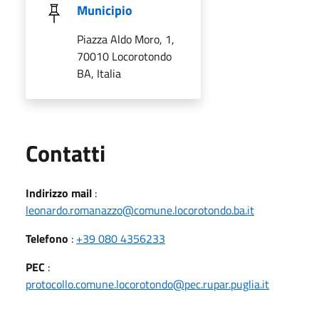
Municipio
Piazza Aldo Moro, 1,
70010 Locorotondo
BA, Italia
Utili
Contatti
Indirizzo mail
:
leonardo.romanazzo@comune.locorotondo.ba.it
Telefono
:
+39 080 4356233
PEC
:
protocollo.comune.locorotondo@pec.rupar.puglia.it