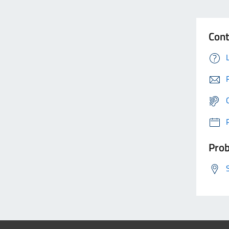
Cont
Prob