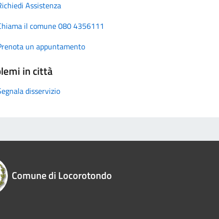
Richiedi Assistenza
Chiama il comune 080 4356111
Prenota un appuntamento
lemi in città
Segnala disservizio
Comune di Locorotondo