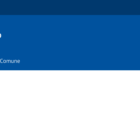
o
il Comune