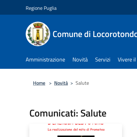
Salta al contenuto principale
Regione Puglia
Comune di Locorotond
Amministrazione
Novità
Servizi
Vivere 
Home
>
Novità
>
Salute
Comunicati: Salute