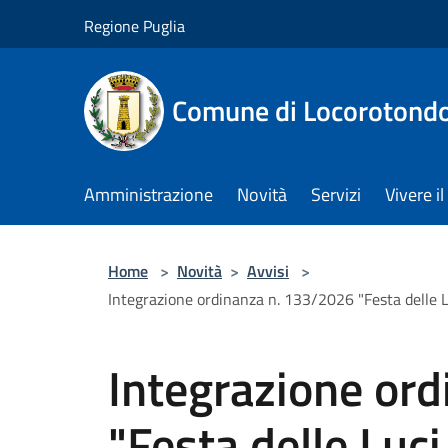
Salta al contenuto principale
Regione Puglia
Comune di Locorotond
Amministrazione
Novità
Servizi
Vivere 
Home
>
Novità
>
Avvisi
>
Integrazione ordinanza n. 133/2026 "Festa delle Lu
Integrazione or
"Festa delle Luc