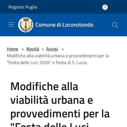
Salta al contenuto principale
Regione Puglia
Comune di Locorotondo
Home
>
Novità
>
Avvisi
>
Modifiche alla viabilità urbana e provvedimenti per la
"Festa delle Luci 2026" e Festa di S. Lucia
Modifiche alla
viabilità urbana e
provvedimenti per la
"Festa delle Luci