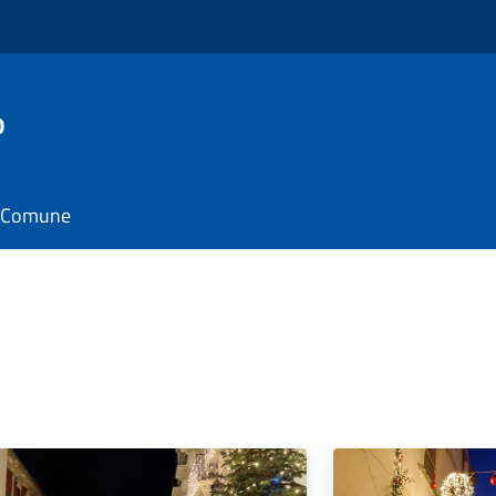
o
il Comune