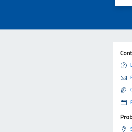
Cont
Prob