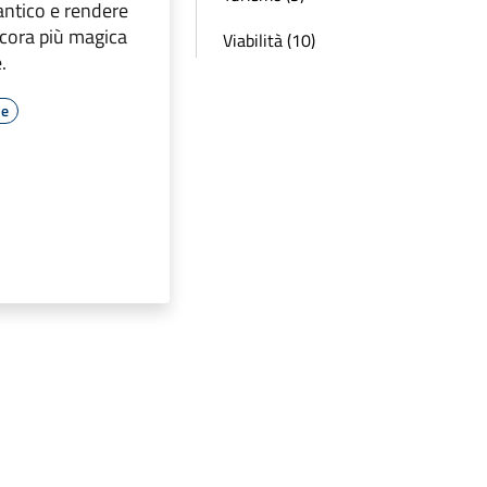
 antico e rendere
cora più magica
Viabilità (10)
.
le