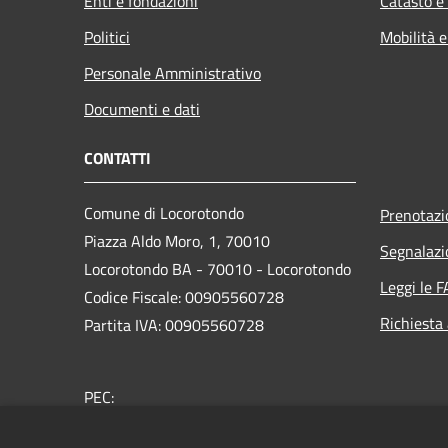
Enti e fondazioni
Catasto e
Politici
Mobilità e
Personale Amministrativo
Documenti e dati
CONTATTI
Comune di Locorotondo
Prenotaz
Piazza Aldo Moro, 1, 70010
Segnalazi
Locorotondo BA - 70010 - Locorotondo
Leggi le 
Codice Fiscale: 00905560728
Richiesta
Partita IVA: 00905560728
PEC:
protocollo.comune.locorotondo@pec.rupar.puglia.it