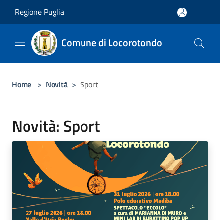
Salta al contenuto principale
Regione Puglia
Comune di Locorotondo
Home
>
Novità
>
Sport
Novità: Sport