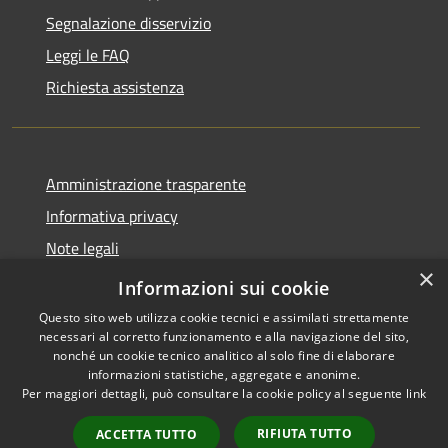
Segnalazione disservizio
Leggi le FAQ
Richiesta assistenza
Amministrazione trasparente
Informativa privacy
Note legali
×
Dichiarazione di accessibilità
Informazioni sui cookie
Questo sito web utilizza cookie tecnici e assimilati strettamente
necessari al corretto funzionamento e alla navigazione del sito,
nonché un cookie tecnico analitico al solo fine di elaborare
informazioni statistiche, aggregate e anonime.
RSS
Copyright © 2026 • Comune di
Per maggiori dettagli, può consultare la cookie policy al seguente
link
Accessibilità
Locorotondo • Powered by
Privacy
Municipium
Accesso
•
RIFIUTA TUTTO
ACCETTA TUTTO