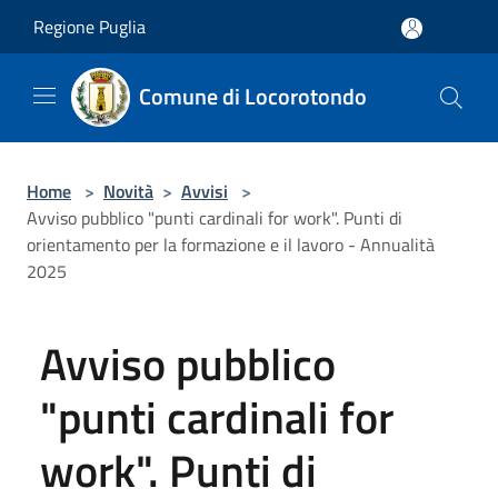
Salta al contenuto principale
Regione Puglia
Comune di Locorotondo
Home
>
Novità
>
Avvisi
>
Avviso pubblico "punti cardinali for work". Punti di
orientamento per la formazione e il lavoro - Annualità
2025
Avviso pubblico
"punti cardinali for
work". Punti di